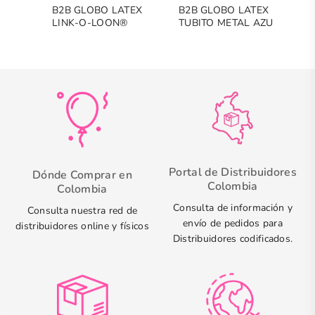
B2B GLOBO LATEX
B2B GLOBO LATEX
B
LINK-O-LOON®
TUBITO METAL AZUL
L
FASHION AZUL
F
C
Portal de Distribuidores
Dónde Comprar en
Colombia
Colombia
Consulta de información y
Consulta nuestra red de
envío de pedidos para
distribuidores online y físicos
Distribuidores codificados.