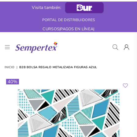
Visita también:
PORTAL DE DISTRIBUIDORES
CURSOS
|
PAGOS EN LÍNEA
|
B2B
Colombia
INICIO
|
B2B BOLSA REGALO METALIZADA FIGURAS AZUL
40%